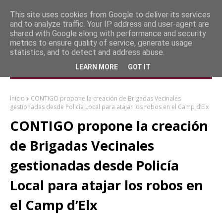
This site uses cookies from Google to deliver its services
and to analyze traffic. Your IP address and user-agent are
shared with Google along with performance and security
metrics to ensure quality of service, generate usage
statistics, and to detect and address abuse.
LEARN MORE
GOT IT
Inicio
CONTIGO propone la creación de Brigadas Vecinales
gestionadas desde Policía Local para atajar los robos en el Camp d’Elx
CONTIGO propone la creación
de Brigadas Vecinales
gestionadas desde Policía
Local para atajar los robos en
el Camp d’Elx