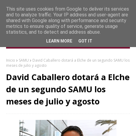
This site uses cookies from Google to deliver its services
and to analyze traffic. Your IP address and user-agent are
shared with Google along with performance and security
metrics to ensure quality of service, generate usage
statistics, and to detect and address abuse.
LEARN MORE
GOT IT
Inicio
SAMU
David Caballero dotará a Elche de un segundo SAMU los
meses de julio y agosto
David Caballero dotará a Elche
de un segundo SAMU los
meses de julio y agosto