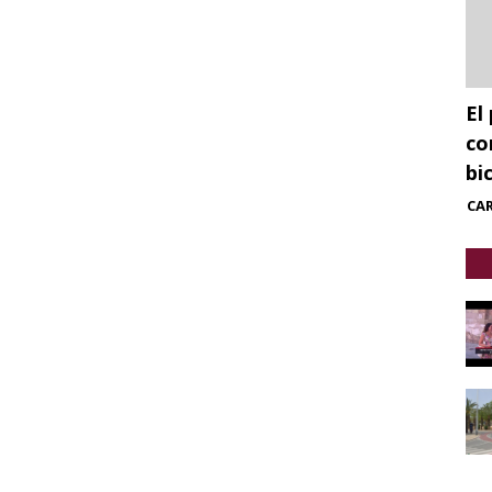
El
co
bi
CA