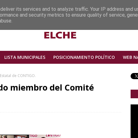
eliver its services and to analyze traffic. Your IP address and 
ormance and security metrics to ensure quality of service, gen
abuse.
LISTA MUNICIPALES
POSICIONAMIENTO POLÍTICO
WEB N
 Estatal de CONTIGO.
gido miembro del Comité