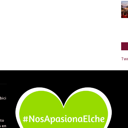
Twe
bici
to
s en